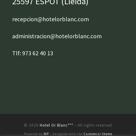
25597 ESPOT (Lleida)
recepcion@hotelorblanc.com
administracion@hotelorblanc.com
Tlf: 973 62 40 13
© 2026
Hotel Or Blanc***
– All rights reserved
Powered by
WP
– Designed with the
Customizr theme